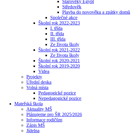
Starověký Egypt
Středověk
Plavba do novověku a zpátky domů
Společné akce
Školní rok 2022-2023
I. třída
II. třída
III. třída
Ze života školy
Školní rok 2021-2022
Ze života školy
Školní rok 2020-2021
Školní rok 2019-2020
Videa
Projekty
Úřední deska
Volná místa
Pedagogické pozice
Nepedagogické pozice
Mateřská škola
Aktuality MŠ
Plánujeme pro ŠR 2025⁄2026
Informace rodičům
Zápis MŠ
Jídelna