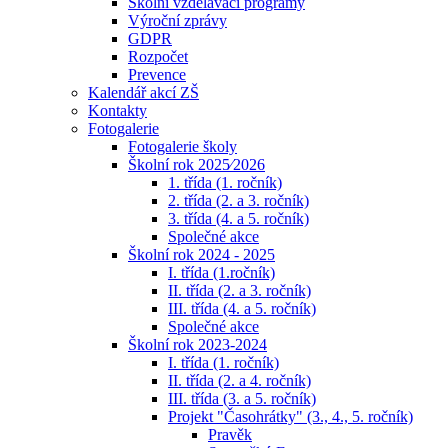
Školní vzdělávací programy
Výroční zprávy
GDPR
Rozpočet
Prevence
Kalendář akcí ZŠ
Kontakty
Fotogalerie
Fotogalerie školy
Školní rok 2025⁄2026
1. třída (1. ročník)
2. třída (2. a 3. ročník)
3. třída (4. a 5. ročník)
Společné akce
Školní rok 2024 - 2025
I. třída (1.ročník)
II. třída (2. a 3. ročník)
III. třída (4. a 5. ročník)
Společné akce
Školní rok 2023-2024
I. třída (1. ročník)
II. třída (2. a 4. ročník)
III. třída (3. a 5. ročník)
Projekt "Časohrátky" (3., 4., 5. ročník)
Pravěk