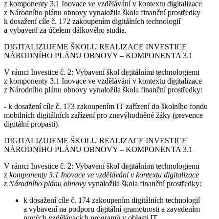
z komponenty 3.1 Inovace ve vzdělávání v kontextu digitalizace
z Národního plánu obnovy vynaložila škola finanční prostředky
k dosažení cíle č. 172 zakoupením digitálních technologií
a vybavení za účelem dálkového studia.
DIGITALIZUJEME ŠKOLU REALIZACE INVESTICE
NÁRODNÍHO PLÁNU OBNOVY – KOMPONENTA 3.1
V rámci Investice č. 2: Vybavení škol digitálními technologiemi
z komponenty 3.1 Inovace ve vzdělávání v kontextu digitalizace
z Národního plánu obnovy vynaložila škola finanční prostředky:
- k dosažení cíle č. 173 zakoupením IT zařízení do školního fondu
mobilních digitálních zařízení pro znevýhodněné žáky (prevence
digitální propasti).
DIGITALIZUJEME ŠKOLU REALIZACE INVESTICE
NÁRODNÍHO PLÁNU OBNOVY – KOMPONENTA 3.1
V rámci Investice č. 2: Vybavení škol digitálními technologiemi
z
komponenty 3.1 Inovace ve vzdělávání v kontextu digitalizace
z Národního plánu obnovy
vynaložila škola finanční prostředky:
k dosažení cíle č. 174 zakoupením digitálních technologií
a vybavení na podporu digitální gramotnosti a zavedením
nových vzdělávacích programů v oblasti IT.