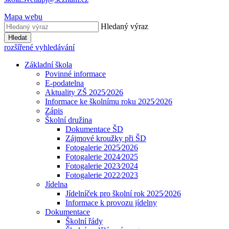
Mapa webu
Hledaný výraz
Hledat
rozšířené vyhledávání
Základní škola
Povinné informace
E-podatelna
Aktuality ZŠ 2025⁄2026
Informace ke školnímu roku 2025⁄2026
Zápis
Školní družina
Dokumentace ŠD
Zájmové kroužky při ŠD
Fotogalerie 2025⁄2026
Fotogalerie 2024⁄2025
Fotogalerie 2023⁄2024
Fotogalerie 2022⁄2023
Jídelna
Jídelníček pro školní rok 2025⁄2026
Informace k provozu jídelny
Dokumentace
Školní řády