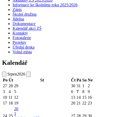
Aktuality ZŠ 2025⁄2026
Informace ke školnímu roku 2025⁄2026
Zápis
Školní družina
Jídelna
Dokumentace
Kalendář akcí ZŠ
Kontakty
Fotogalerie
Projekty
Úřední deska
Volná místa
Kalendář
Srpen
2026
Po
Út
St
Čt
Pá
So
Ne
27
28
29
30
31
1
2
3
4
5
6
7
8
9
10
11
12
13
14
15
16
17
18
19
20
21
22
23
26
1
24
25
27
28
29
30