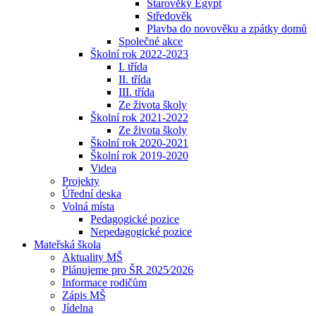
Starověký Egypt
Středověk
Plavba do novověku a zpátky domů
Společné akce
Školní rok 2022-2023
I. třída
II. třída
III. třída
Ze života školy
Školní rok 2021-2022
Ze života školy
Školní rok 2020-2021
Školní rok 2019-2020
Videa
Projekty
Úřední deska
Volná místa
Pedagogické pozice
Nepedagogické pozice
Mateřská škola
Aktuality MŠ
Plánujeme pro ŠR 2025⁄2026
Informace rodičům
Zápis MŠ
Jídelna