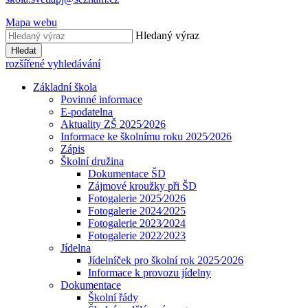
Mapa webu
Hledaný výraz
Hledat
rozšířené vyhledávání
Základní škola
Povinné informace
E-podatelna
Aktuality ZŠ 2025⁄2026
Informace ke školnímu roku 2025⁄2026
Zápis
Školní družina
Dokumentace ŠD
Zájmové kroužky při ŠD
Fotogalerie 2025⁄2026
Fotogalerie 2024⁄2025
Fotogalerie 2023⁄2024
Fotogalerie 2022⁄2023
Jídelna
Jídelníček pro školní rok 2025⁄2026
Informace k provozu jídelny
Dokumentace
Školní řády