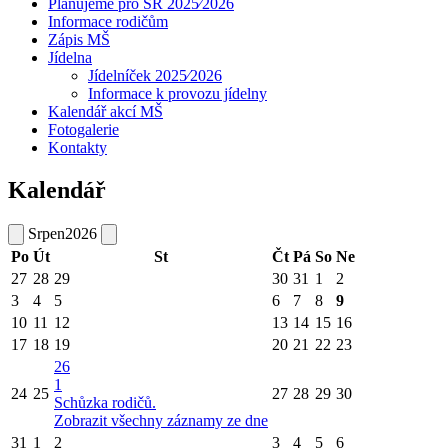
Plánujeme pro ŠR 2025⁄2026
Informace rodičům
Zápis MŠ
Jídelna
Jídelníček 2025⁄2026
Informace k provozu jídelny
Kalendář akcí MŠ
Fotogalerie
Kontakty
Kalendář
Srpen
2026
Po
Út
St
Čt
Pá
So
Ne
27
28
29
30
31
1
2
3
4
5
6
7
8
9
10
11
12
13
14
15
16
17
18
19
20
21
22
23
26
1
24
25
27
28
29
30
Schůzka rodičů.
Zobrazit všechny záznamy ze dne
31
1
2
3
4
5
6