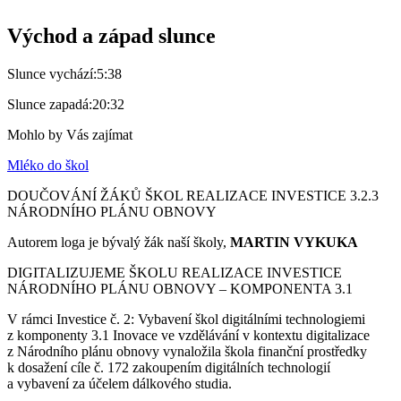
Východ a západ slunce
Slunce vychází:
5:38
Slunce zapadá:
20:32
Mohlo by Vás zajímat
Mléko do škol
DOUČOVÁNÍ ŽÁKŮ ŠKOL REALIZACE INVESTICE 3.2.3
NÁRODNÍHO PLÁNU OBNOVY
Autorem loga je bývalý žák naší školy,
MARTIN VYKUKA
DIGITALIZUJEME ŠKOLU REALIZACE INVESTICE
NÁRODNÍHO PLÁNU OBNOVY – KOMPONENTA 3.1
V rámci Investice č. 2: Vybavení škol digitálními technologiemi
z komponenty 3.1 Inovace ve vzdělávání v kontextu digitalizace
z Národního plánu obnovy vynaložila škola finanční prostředky
k dosažení cíle č. 172 zakoupením digitálních technologií
a vybavení za účelem dálkového studia.