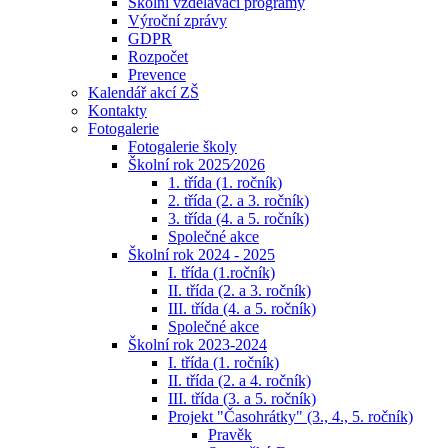
Školní vzdělávací programy
Výroční zprávy
GDPR
Rozpočet
Prevence
Kalendář akcí ZŠ
Kontakty
Fotogalerie
Fotogalerie školy
Školní rok 2025⁄2026
1. třída (1. ročník)
2. třída (2. a 3. ročník)
3. třída (4. a 5. ročník)
Společné akce
Školní rok 2024 - 2025
I. třída (1.ročník)
II. třída (2. a 3. ročník)
III. třída (4. a 5. ročník)
Společné akce
Školní rok 2023-2024
I. třída (1. ročník)
II. třída (2. a 4. ročník)
III. třída (3. a 5. ročník)
Projekt "Časohrátky" (3., 4., 5. ročník)
Pravěk