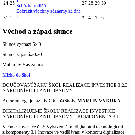
1
24
25
27
28
29
30
Schůzka rodičů.
Zobrazit všechny záznamy ze dne
31
1
2
3
4
5
6
Východ a západ slunce
Slunce vychází:
5:40
Slunce zapadá:
20:30
Mohlo by Vás zajímat
Mléko do škol
DOUČOVÁNÍ ŽÁKŮ ŠKOL REALIZACE INVESTICE 3.2.3
NÁRODNÍHO PLÁNU OBNOVY
Autorem loga je bývalý žák naší školy,
MARTIN VYKUKA
DIGITALIZUJEME ŠKOLU REALIZACE INVESTICE
NÁRODNÍHO PLÁNU OBNOVY – KOMPONENTA 3.1
V rámci Investice č. 2: Vybavení škol digitálními technologiemi
z komponenty 3.1 Inovace ve vzdělávání v kontextu digitalizace