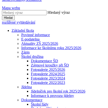
Mapa webu
Hledaný výraz
Hledat
rozšířené vyhledávání
Základní škola
Povinné informace
E-podatelna
Aktuality ZŠ 2025⁄2026
Informace ke školnímu roku 2025⁄2026
Zápis
Školní družina
Dokumentace ŠD
Zájmové kroužky při ŠD
Fotogalerie 2025⁄2026
Fotogalerie 2024⁄2025
Fotogalerie 2023⁄2024
Fotogalerie 2022⁄2023
Jídelna
Jídelníček pro školní rok 2025⁄2026
Informace k provozu jídelny
Dokumentace
Školní řády