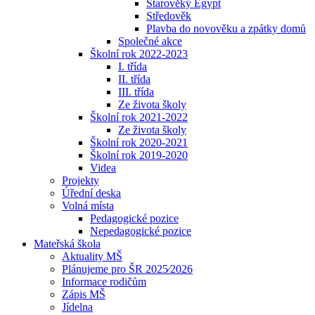
Starověký Egypt
Středověk
Plavba do novověku a zpátky domů
Společné akce
Školní rok 2022-2023
I. třída
II. třída
III. třída
Ze života školy
Školní rok 2021-2022
Ze života školy
Školní rok 2020-2021
Školní rok 2019-2020
Videa
Projekty
Úřední deska
Volná místa
Pedagogické pozice
Nepedagogické pozice
Mateřská škola
Aktuality MŠ
Plánujeme pro ŠR 2025⁄2026
Informace rodičům
Zápis MŠ
Jídelna