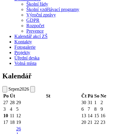
Školní řády
Školní vzdělávací programy
Výroční zprávy
GDPR
Rozpočet
Prevence
Kalendář akcí ZŠ
Kontakty
Fotogalerie
Projekty
Úřední deska
Volná místa
Kalendář
Srpen
2026
Po
Út
St
Čt
Pá
So
Ne
27
28
29
30
31
1
2
3
4
5
6
7
8
9
10
11
12
13
14
15
16
17
18
19
20
21
22
23
26