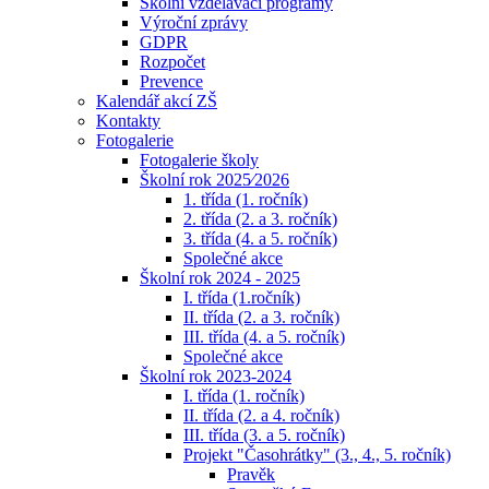
Školní vzdělávací programy
Výroční zprávy
GDPR
Rozpočet
Prevence
Kalendář akcí ZŠ
Kontakty
Fotogalerie
Fotogalerie školy
Školní rok 2025⁄2026
1. třída (1. ročník)
2. třída (2. a 3. ročník)
3. třída (4. a 5. ročník)
Společné akce
Školní rok 2024 - 2025
I. třída (1.ročník)
II. třída (2. a 3. ročník)
III. třída (4. a 5. ročník)
Společné akce
Školní rok 2023-2024
I. třída (1. ročník)
II. třída (2. a 4. ročník)
III. třída (3. a 5. ročník)
Projekt "Časohrátky" (3., 4., 5. ročník)
Pravěk