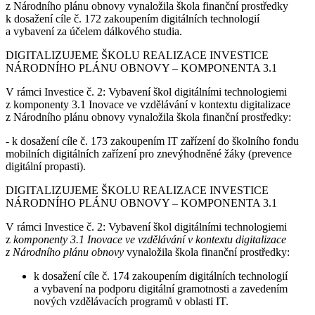
z Národního plánu obnovy vynaložila škola finanční prostředky
k dosažení cíle č. 172 zakoupením digitálních technologií
a vybavení za účelem dálkového studia.
DIGITALIZUJEME ŠKOLU REALIZACE INVESTICE
NÁRODNÍHO PLÁNU OBNOVY – KOMPONENTA 3.1
V rámci Investice č. 2: Vybavení škol digitálními technologiemi
z komponenty 3.1 Inovace ve vzdělávání v kontextu digitalizace
z Národního plánu obnovy vynaložila škola finanční prostředky:
- k dosažení cíle č. 173 zakoupením IT zařízení do školního fondu
mobilních digitálních zařízení pro znevýhodněné žáky (prevence
digitální propasti).
DIGITALIZUJEME ŠKOLU REALIZACE INVESTICE
NÁRODNÍHO PLÁNU OBNOVY – KOMPONENTA 3.1
V rámci Investice č. 2: Vybavení škol digitálními technologiemi
z
komponenty 3.1 Inovace ve vzdělávání v kontextu digitalizace
z Národního plánu obnovy
vynaložila škola finanční prostředky:
k dosažení cíle č. 174 zakoupením digitálních technologií
a vybavení na podporu digitální gramotnosti a zavedením
nových vzdělávacích programů v oblasti IT.