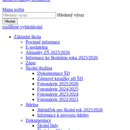
Mapa webu
Hledaný výraz
Hledat
rozšířené vyhledávání
Základní škola
Povinné informace
E-podatelna
Aktuality ZŠ 2025⁄2026
Informace ke školnímu roku 2025⁄2026
Zápis
Školní družina
Dokumentace ŠD
Zájmové kroužky při ŠD
Fotogalerie 2025⁄2026
Fotogalerie 2024⁄2025
Fotogalerie 2023⁄2024
Fotogalerie 2022⁄2023
Jídelna
Jídelníček pro školní rok 2025⁄2026
Informace k provozu jídelny
Dokumentace
Školní řády