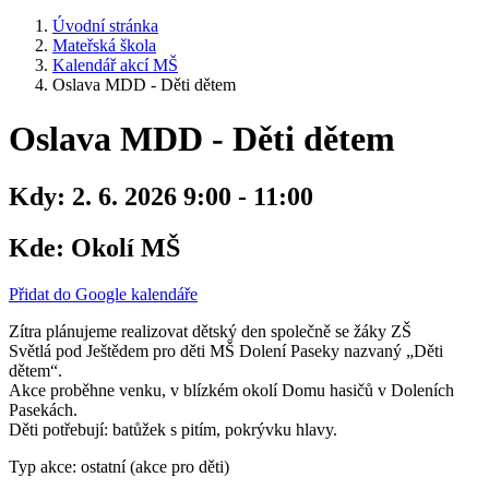
Úvodní stránka
Mateřská škola
Kalendář akcí MŠ
Oslava MDD - Děti dětem
Oslava MDD - Děti dětem
Kdy:
2. 6. 2026 9:00 - 11:00
Kde:
Okolí MŠ
Přidat do Google kalendáře
Zítra plánujeme realizovat dětský den společně se žáky ZŠ
Světlá pod Ještědem pro děti MŠ Dolení Paseky nazvaný „Děti
dětem“.
Akce proběhne venku, v blízkém okolí Domu hasičů v Doleních
Pasekách.
Děti potřebují: batůžek s pitím, pokrývku hlavy.
Typ akce: ostatní (akce pro děti)