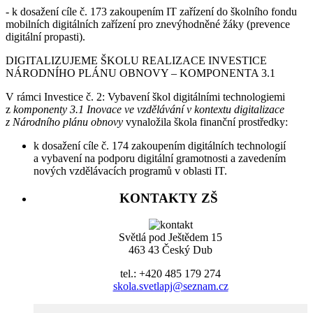
- k dosažení cíle č. 173 zakoupením IT zařízení do školního fondu
mobilních digitálních zařízení pro znevýhodněné žáky (prevence
digitální propasti).
DIGITALIZUJEME ŠKOLU REALIZACE INVESTICE
NÁRODNÍHO PLÁNU OBNOVY – KOMPONENTA 3.1
V rámci Investice č. 2: Vybavení škol digitálními technologiemi
z
komponenty 3.1 Inovace ve vzdělávání v kontextu digitalizace
z Národního plánu obnovy
vynaložila škola finanční prostředky:
k dosažení cíle č. 174 zakoupením digitálních technologií
a vybavení na podporu digitální gramotnosti a zavedením
nových vzdělávacích programů v oblasti IT.
KONTAKTY ZŠ
Světlá pod Ještědem 15
463 43 Český Dub
tel.: +420 485 179 274
skola.svetlapj@seznam.cz