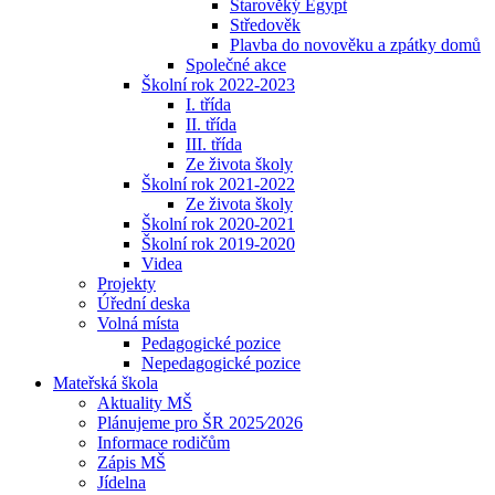
Starověký Egypt
Středověk
Plavba do novověku a zpátky domů
Společné akce
Školní rok 2022-2023
I. třída
II. třída
III. třída
Ze života školy
Školní rok 2021-2022
Ze života školy
Školní rok 2020-2021
Školní rok 2019-2020
Videa
Projekty
Úřední deska
Volná místa
Pedagogické pozice
Nepedagogické pozice
Mateřská škola
Aktuality MŠ
Plánujeme pro ŠR 2025⁄2026
Informace rodičům
Zápis MŠ
Jídelna