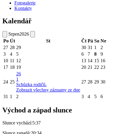
Fotogalerie
Kontakty
Kalendář
Srpen
2026
Po
Út
St
Čt
Pá
So
Ne
27
28
29
30
31
1
2
3
4
5
6
7
8
9
10
11
12
13
14
15
16
17
18
19
20
21
22
23
26
1
24
25
27
28
29
30
Schůzka rodičů.
Zobrazit všechny záznamy ze dne
31
1
2
3
4
5
6
Východ a západ slunce
Slunce vychází:
5:37
Slunce zapadá:
20:34