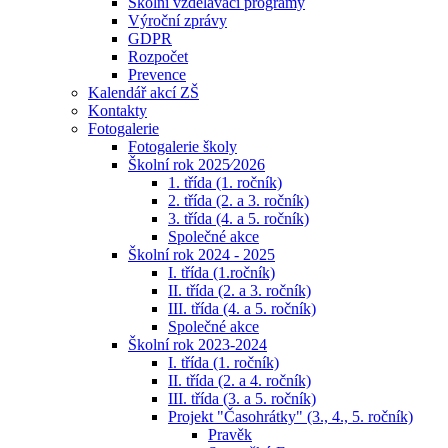
Školní vzdělávací programy
Výroční zprávy
GDPR
Rozpočet
Prevence
Kalendář akcí ZŠ
Kontakty
Fotogalerie
Fotogalerie školy
Školní rok 2025⁄2026
1. třída (1. ročník)
2. třída (2. a 3. ročník)
3. třída (4. a 5. ročník)
Společné akce
Školní rok 2024 - 2025
I. třída (1.ročník)
II. třída (2. a 3. ročník)
III. třída (4. a 5. ročník)
Společné akce
Školní rok 2023-2024
I. třída (1. ročník)
II. třída (2. a 4. ročník)
III. třída (3. a 5. ročník)
Projekt "Časohrátky" (3., 4., 5. ročník)
Pravěk