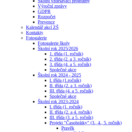
Školní vzdělávací programy
Výroční zprávy
GDPR
Rozpočet
Prevence
Kalendář akcí ZŠ
Kontakty
Fotogalerie
Fotogalerie školy
Školní rok 2025⁄2026
1. třída (1. ročník)
2. třída (2. a 3. ročník)
3. třída (4. a 5. ročník)
Společné akce
Školní rok 2024 - 2025
I. třída (1.ročník)
II. třída (2. a 3. ročník)
III. třída (4. a 5. ročník)
Společné akce
Školní rok 2023-2024
I. třída (1. ročník)
II. třída (2. a 4. ročník)
III. třída (3. a 5. ročník)
Projekt "Časohrátky" (3., 4., 5. ročník)
Pravěk