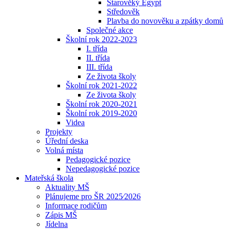
Starověký Egypt
Středověk
Plavba do novověku a zpátky domů
Společné akce
Školní rok 2022-2023
I. třída
II. třída
III. třída
Ze života školy
Školní rok 2021-2022
Ze života školy
Školní rok 2020-2021
Školní rok 2019-2020
Videa
Projekty
Úřední deska
Volná místa
Pedagogické pozice
Nepedagogické pozice
Mateřská škola
Aktuality MŠ
Plánujeme pro ŠR 2025⁄2026
Informace rodičům
Zápis MŠ
Jídelna