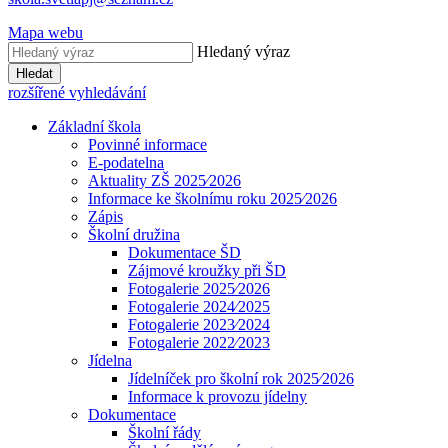
Mapa webu
Hledaný výraz
Hledat
rozšířené vyhledávání
Základní škola
Povinné informace
E-podatelna
Aktuality ZŠ 2025⁄2026
Informace ke školnímu roku 2025⁄2026
Zápis
Školní družina
Dokumentace ŠD
Zájmové kroužky při ŠD
Fotogalerie 2025⁄2026
Fotogalerie 2024⁄2025
Fotogalerie 2023⁄2024
Fotogalerie 2022⁄2023
Jídelna
Jídelníček pro školní rok 2025⁄2026
Informace k provozu jídelny
Dokumentace
Školní řády