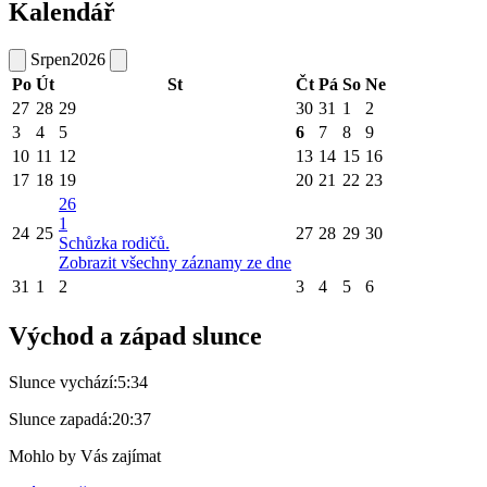
Kalendář
Srpen
2026
Po
Út
St
Čt
Pá
So
Ne
27
28
29
30
31
1
2
3
4
5
6
7
8
9
10
11
12
13
14
15
16
17
18
19
20
21
22
23
26
1
24
25
27
28
29
30
Schůzka rodičů.
Zobrazit všechny záznamy ze dne
31
1
2
3
4
5
6
Východ a západ slunce
Slunce vychází:
5:34
Slunce zapadá:
20:37
Mohlo by Vás zajímat