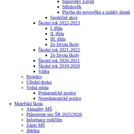
Starověký Egypt
Středověk
Plavba do novověku a zpátky domů
Společné akce
Školní rok 2022-2023
I. třída
II. třída
III. třída
Ze života školy
Školní rok 2021-2022
Ze života školy
Školní rok 2020-2021
Školní rok 2019-2020
Videa
Projekty
Úřední deska
Volná místa
Pedagogické pozice
Nepedagogické pozice
Mateřská škola
Aktuality MŠ
Plánujeme pro ŠR 2025⁄2026
Informace rodičům
Zápis MŠ
Jídelna