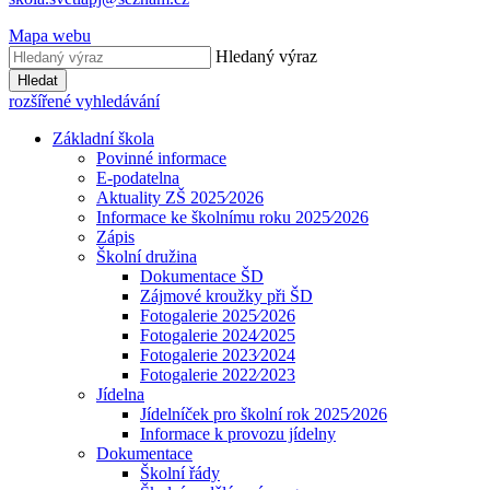
Mapa webu
Hledaný výraz
Hledat
rozšířené vyhledávání
Základní škola
Povinné informace
E-podatelna
Aktuality ZŠ 2025⁄2026
Informace ke školnímu roku 2025⁄2026
Zápis
Školní družina
Dokumentace ŠD
Zájmové kroužky při ŠD
Fotogalerie 2025⁄2026
Fotogalerie 2024⁄2025
Fotogalerie 2023⁄2024
Fotogalerie 2022⁄2023
Jídelna
Jídelníček pro školní rok 2025⁄2026
Informace k provozu jídelny
Dokumentace
Školní řády