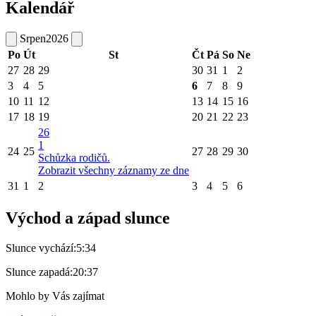
Kalendář
Srpen
2026
Po
Út
St
Čt
Pá
So
Ne
27
28
29
30
31
1
2
3
4
5
6
7
8
9
10
11
12
13
14
15
16
17
18
19
20
21
22
23
26
1
24
25
27
28
29
30
Schůzka rodičů.
Zobrazit všechny záznamy ze dne
31
1
2
3
4
5
6
Východ a západ slunce
Slunce vychází:
5:34
Slunce zapadá:
20:37
Mohlo by Vás zajímat