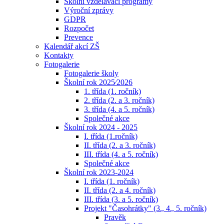
Školní vzdělávací programy
Výroční zprávy
GDPR
Rozpočet
Prevence
Kalendář akcí ZŠ
Kontakty
Fotogalerie
Fotogalerie školy
Školní rok 2025⁄2026
1. třída (1. ročník)
2. třída (2. a 3. ročník)
3. třída (4. a 5. ročník)
Společné akce
Školní rok 2024 - 2025
I. třída (1.ročník)
II. třída (2. a 3. ročník)
III. třída (4. a 5. ročník)
Společné akce
Školní rok 2023-2024
I. třída (1. ročník)
II. třída (2. a 4. ročník)
III. třída (3. a 5. ročník)
Projekt "Časohrátky" (3., 4., 5. ročník)
Pravěk