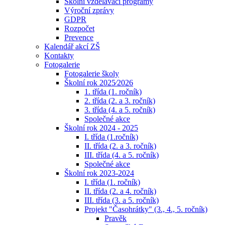
Školní vzdělávací programy
Výroční zprávy
GDPR
Rozpočet
Prevence
Kalendář akcí ZŠ
Kontakty
Fotogalerie
Fotogalerie školy
Školní rok 2025⁄2026
1. třída (1. ročník)
2. třída (2. a 3. ročník)
3. třída (4. a 5. ročník)
Společné akce
Školní rok 2024 - 2025
I. třída (1.ročník)
II. třída (2. a 3. ročník)
III. třída (4. a 5. ročník)
Společné akce
Školní rok 2023-2024
I. třída (1. ročník)
II. třída (2. a 4. ročník)
III. třída (3. a 5. ročník)
Projekt "Časohrátky" (3., 4., 5. ročník)
Pravěk