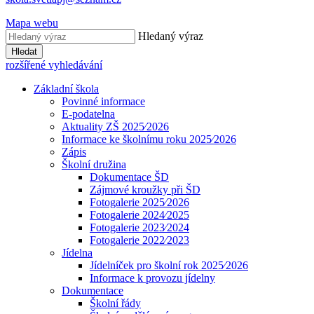
Mapa webu
Hledaný výraz
Hledat
rozšířené vyhledávání
Základní škola
Povinné informace
E-podatelna
Aktuality ZŠ 2025⁄2026
Informace ke školnímu roku 2025⁄2026
Zápis
Školní družina
Dokumentace ŠD
Zájmové kroužky při ŠD
Fotogalerie 2025⁄2026
Fotogalerie 2024⁄2025
Fotogalerie 2023⁄2024
Fotogalerie 2022⁄2023
Jídelna
Jídelníček pro školní rok 2025⁄2026
Informace k provozu jídelny
Dokumentace
Školní řády