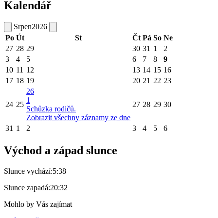
Kalendář
Srpen
2026
Po
Út
St
Čt
Pá
So
Ne
27
28
29
30
31
1
2
3
4
5
6
7
8
9
10
11
12
13
14
15
16
17
18
19
20
21
22
23
26
1
24
25
27
28
29
30
Schůzka rodičů.
Zobrazit všechny záznamy ze dne
31
1
2
3
4
5
6
Východ a západ slunce
Slunce vychází:
5:38
Slunce zapadá:
20:32
Mohlo by Vás zajímat