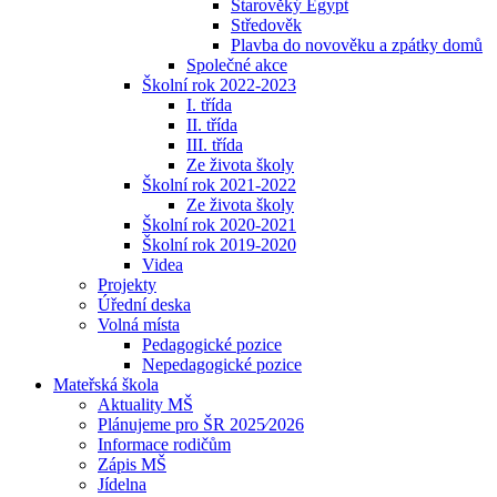
Starověký Egypt
Středověk
Plavba do novověku a zpátky domů
Společné akce
Školní rok 2022-2023
I. třída
II. třída
III. třída
Ze života školy
Školní rok 2021-2022
Ze života školy
Školní rok 2020-2021
Školní rok 2019-2020
Videa
Projekty
Úřední deska
Volná místa
Pedagogické pozice
Nepedagogické pozice
Mateřská škola
Aktuality MŠ
Plánujeme pro ŠR 2025⁄2026
Informace rodičům
Zápis MŠ
Jídelna