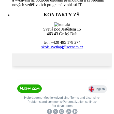
a vybavení na podporu digitální gramotnosti a zavedením
nových vzdělávacích programů v oblasti IT.
KONTAKTY ZŠ
Světlá pod Ještědem 15
463 43 Český Dub
tel.: +420 485 179 274
skola.svetlapj@seznam.cz