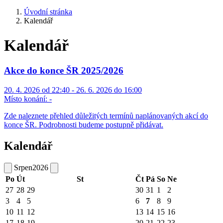
Úvodní stránka
Kalendář
Kalendář
Akce do konce ŠR 2025/2026
20. 4. 2026 od 22:40 - 26. 6. 2026 do 16:00
Místo konání:
-
Zde naleznete přehled důležitých termínů naplánovaných akcí do
konce ŠR. Podrobnosti budeme postupně přidávat.
Kalendář
Srpen
2026
Po
Út
St
Čt
Pá
So
Ne
27
28
29
30
31
1
2
3
4
5
6
7
8
9
10
11
12
13
14
15
16
17
18
19
20
21
22
23