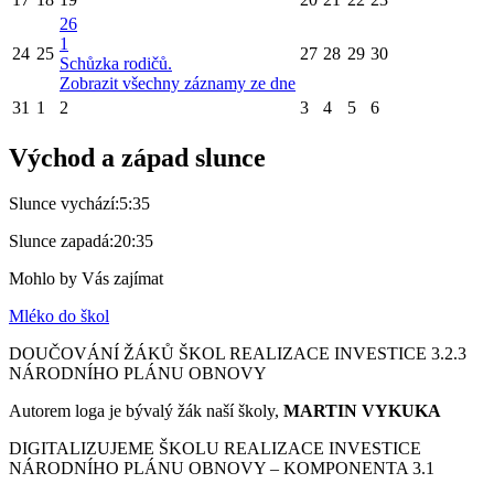
26
1
24
25
27
28
29
30
Schůzka rodičů.
Zobrazit všechny záznamy ze dne
31
1
2
3
4
5
6
Východ a západ slunce
Slunce vychází:
5:35
Slunce zapadá:
20:35
Mohlo by Vás zajímat
Mléko do škol
DOUČOVÁNÍ ŽÁKŮ ŠKOL REALIZACE INVESTICE 3.2.3
NÁRODNÍHO PLÁNU OBNOVY
Autorem loga je bývalý žák naší školy,
MARTIN VYKUKA
DIGITALIZUJEME ŠKOLU REALIZACE INVESTICE
NÁRODNÍHO PLÁNU OBNOVY – KOMPONENTA 3.1