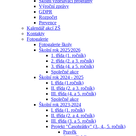
Školní vzdělávací programy
Výroční zprávy
GDPR
Rozpočet
Prevence
Kalendář akcí ZŠ
Kontakty
Fotogalerie
Fotogalerie školy
Školní rok 2025⁄2026
1. třída (1. ročník)
2. třída (2. a 3. ročník)
3. třída (4. a 5. ročník)
Společné akce
Školní rok 2024 - 2025
I. třída (1.ročník)
II. třída (2. a 3. ročník)
III. třída (4. a 5. ročník)
Společné akce
Školní rok 2023-2024
I. třída (1. ročník)
II. třída (2. a 4. ročník)
III. třída (3. a 5. ročník)
Projekt "Časohrátky" (3., 4., 5. ročník)
Pravěk