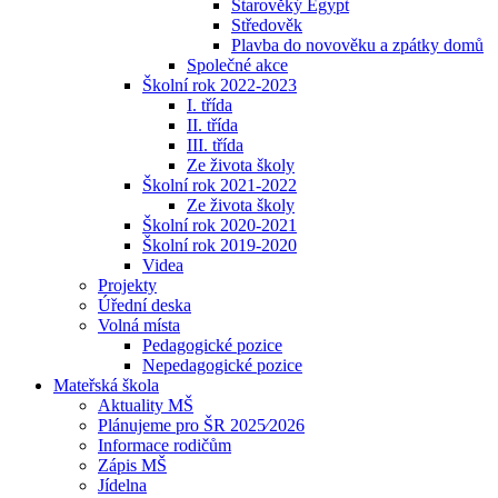
Starověký Egypt
Středověk
Plavba do novověku a zpátky domů
Společné akce
Školní rok 2022-2023
I. třída
II. třída
III. třída
Ze života školy
Školní rok 2021-2022
Ze života školy
Školní rok 2020-2021
Školní rok 2019-2020
Videa
Projekty
Úřední deska
Volná místa
Pedagogické pozice
Nepedagogické pozice
Mateřská škola
Aktuality MŠ
Plánujeme pro ŠR 2025⁄2026
Informace rodičům
Zápis MŠ
Jídelna