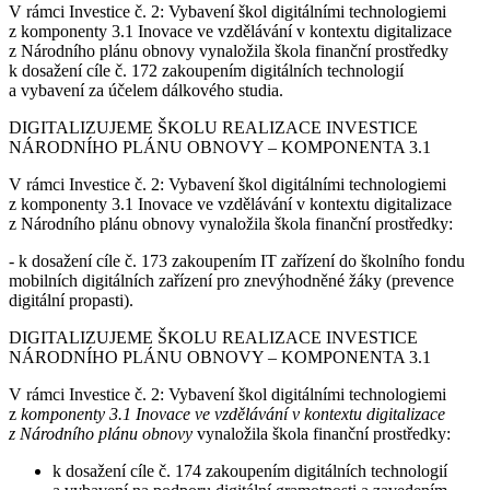
V rámci Investice č. 2: Vybavení škol digitálními technologiemi
z komponenty 3.1 Inovace ve vzdělávání v kontextu digitalizace
z Národního plánu obnovy vynaložila škola finanční prostředky
k dosažení cíle č. 172 zakoupením digitálních technologií
a vybavení za účelem dálkového studia.
DIGITALIZUJEME ŠKOLU REALIZACE INVESTICE
NÁRODNÍHO PLÁNU OBNOVY – KOMPONENTA 3.1
V rámci Investice č. 2: Vybavení škol digitálními technologiemi
z komponenty 3.1 Inovace ve vzdělávání v kontextu digitalizace
z Národního plánu obnovy vynaložila škola finanční prostředky:
- k dosažení cíle č. 173 zakoupením IT zařízení do školního fondu
mobilních digitálních zařízení pro znevýhodněné žáky (prevence
digitální propasti).
DIGITALIZUJEME ŠKOLU REALIZACE INVESTICE
NÁRODNÍHO PLÁNU OBNOVY – KOMPONENTA 3.1
V rámci Investice č. 2: Vybavení škol digitálními technologiemi
z
komponenty 3.1 Inovace ve vzdělávání v kontextu digitalizace
z Národního plánu obnovy
vynaložila škola finanční prostředky:
k dosažení cíle č. 174 zakoupením digitálních technologií