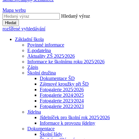
Mapa webu
Hledaný výraz
Hledat
rozšířené vyhledávání
Základní škola
Povinné informace
E-podatelna
Aktuality ZŠ 2025⁄2026
Informace ke školnímu roku 2025⁄2026
Zápis
Školní družina
Dokumentace ŠD
Zájmové kroužky při ŠD
Fotogalerie 2025⁄2026
Fotogalerie 2024⁄2025
Fotogalerie 2023⁄2024
Fotogalerie 2022⁄2023
Jídelna
Jídelníček pro školní rok 2025⁄2026
Informace k provozu jídelny
Dokumentace
Školní řády