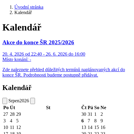
Úvodní stránka
Kalendář
Kalendář
Akce do konce ŠR 2025/2026
20. 4. 2026 od 22:40 - 26. 6. 2026 do 16:00
Místo konání:
-
Zde naleznete přehled důležitých termínů naplánovaných akcí do
konce ŠR. Podrobnosti budeme postupně přidávat.
Kalendář
Srpen
2026
Po
Út
St
Čt
Pá
So
Ne
27
28
29
30
31
1
2
3
4
5
6
7
8
9
10
11
12
13
14
15
16
17
18
19
20
21
22
23