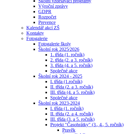
Školní vzdělávací programy
Výroční zprávy
GDPR
Rozpočet
Prevence
Kalendář akcí ZŠ
Kontakty
Fotogalerie
Fotogalerie školy
Školní rok 2025⁄2026
1. třída (1. ročník)
2. třída (2. a 3. ročník)
3. třída (4. a 5. ročník)
Společné akce
Školní rok 2024 - 2025
I. třída (1.ročník)
II. třída (2. a 3. ročník)
III. třída (4. a 5. ročník)
Společné akce
Školní rok 2023-2024
I. třída (1. ročník)
II. třída (2. a 4. ročník)
III. třída (3. a 5. ročník)
Projekt "Časohrátky" (3., 4., 5. ročník)
Pravěk