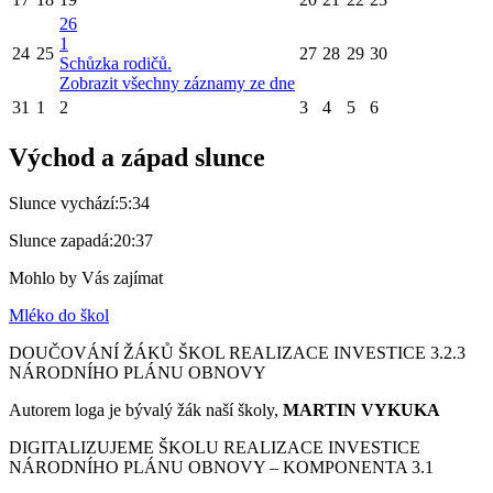
26
1
24
25
27
28
29
30
Schůzka rodičů.
Zobrazit všechny záznamy ze dne
31
1
2
3
4
5
6
Východ a západ slunce
Slunce vychází:
5:34
Slunce zapadá:
20:37
Mohlo by Vás zajímat
Mléko do škol
DOUČOVÁNÍ ŽÁKŮ ŠKOL REALIZACE INVESTICE 3.2.3
NÁRODNÍHO PLÁNU OBNOVY
Autorem loga je bývalý žák naší školy,
MARTIN VYKUKA
DIGITALIZUJEME ŠKOLU REALIZACE INVESTICE
NÁRODNÍHO PLÁNU OBNOVY – KOMPONENTA 3.1