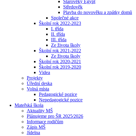
Starověký Egypt
Středověk
Plavba do novověku a zpátky domů
Společné akce
Školní rok 2022-2023
I. třída
II. třída
III. třída
Ze života školy
Školní rok 2021-2022
Ze života školy
Školní rok 2020-2021
Školní rok 2019-2020
Videa
Projekty
Úřední deska
Volná místa
Pedagogické pozice
Nepedagogické pozice
Mateřská škola
Aktuality MŠ
Plánujeme pro ŠR 2025⁄2026
Informace rodičům
Zápis MŠ
Jídelna