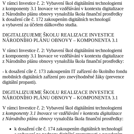
V rámci Investice č. 2: Vybavení škol digitálními technologiemi
z komponenty 3.1 Inovace ve vzdělávání v kontextu digitalizace
z Národního plánu obnovy vynaložila škola finanční prostředky
k dosažení cíle č. 172 zakoupením digitálních technologií
a vybavení za účelem dálkového studia.
DIGITALIZUJEME ŠKOLU REALIZACE INVESTICE
NÁRODNÍHO PLÁNU OBNOVY – KOMPONENTA 3.1
V rámci Investice č. 2: Vybavení škol digitálními technologiemi
z komponenty 3.1 Inovace ve vzdělávání v kontextu digitalizace
z Národního plánu obnovy vynaložila škola finanční prostředky:
- k dosažení cíle č. 173 zakoupením IT zařízení do školního fondu
mobilních digitálních zařízení pro znevýhodněné žáky (prevence
digitální propasti).
DIGITALIZUJEME ŠKOLU REALIZACE INVESTICE
NÁRODNÍHO PLÁNU OBNOVY – KOMPONENTA 3.1
V rámci Investice č. 2: Vybavení škol digitálními technologiemi
z
komponenty 3.1 Inovace ve vzdělávání v kontextu digitalizace
z Národního plánu obnovy
vynaložila škola finanční prostředky:
k dosažení cíle č. 174 zakoupením digitálních technologií