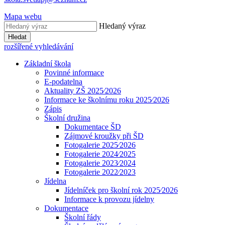
Mapa webu
Hledaný výraz
Hledat
rozšířené vyhledávání
Základní škola
Povinné informace
E-podatelna
Aktuality ZŠ 2025⁄2026
Informace ke školnímu roku 2025⁄2026
Zápis
Školní družina
Dokumentace ŠD
Zájmové kroužky při ŠD
Fotogalerie 2025⁄2026
Fotogalerie 2024⁄2025
Fotogalerie 2023⁄2024
Fotogalerie 2022⁄2023
Jídelna
Jídelníček pro školní rok 2025⁄2026
Informace k provozu jídelny
Dokumentace
Školní řády