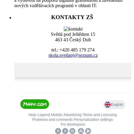
a vybavení na podporu digitální gramotnosti a zavedením
nových vzdělávacích programů v oblasti IT.
KONTAKTY ZŠ
Světlá pod Ještědem 15
463 43 Český Dub
tel.: +420 485 179 274
skola.svetlapj@seznam.cz