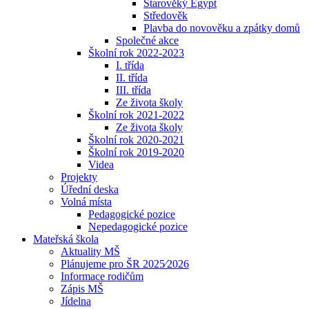
Starověký Egypt
Středověk
Plavba do novověku a zpátky domů
Společné akce
Školní rok 2022-2023
I. třída
II. třída
III. třída
Ze života školy
Školní rok 2021-2022
Ze života školy
Školní rok 2020-2021
Školní rok 2019-2020
Videa
Projekty
Úřední deska
Volná místa
Pedagogické pozice
Nepedagogické pozice
Mateřská škola
Aktuality MŠ
Plánujeme pro ŠR 2025⁄2026
Informace rodičům
Zápis MŠ
Jídelna