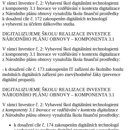
V rámci Investice č. 2: Vybavení škol digitálními technologiemi
z komponenty 3.1 Inovace ve vzdělávání v kontextu digitalizace
z Národního plánu obnovy vynaložila škola finanční prostředky
k dosažení cíle č. 172 zakoupením digitálních technologií
a vybavení za účelem dálkového studia.
DIGITALIZUJEME ŠKOLU REALIZACE INVESTICE
NÁRODNÍHO PLÁNU OBNOVY – KOMPONENTA 3.1
V rámci Investice č. 2: Vybavení škol digitálními technologiemi
z komponenty 3.1 Inovace ve vzdělávání v kontextu digitalizace
z Národního plánu obnovy vynaložila škola finanční prostředky:
- k dosažení cíle č. 173 zakoupením IT zařízení do školního fondu
mobilních digitálních zařízení pro znevýhodněné žáky (prevence
digitální propasti).
DIGITALIZUJEME ŠKOLU REALIZACE INVESTICE
NÁRODNÍHO PLÁNU OBNOVY – KOMPONENTA 3.1
V rámci Investice č. 2: Vybavení škol digitálními technologiemi
z
komponenty 3.1 Inovace ve vzdělávání v kontextu digitalizace
z Národního plánu obnovy
vynaložila škola finanční prostředky:
k dosažení cíle č. 174 zakoupením digitálních technologií