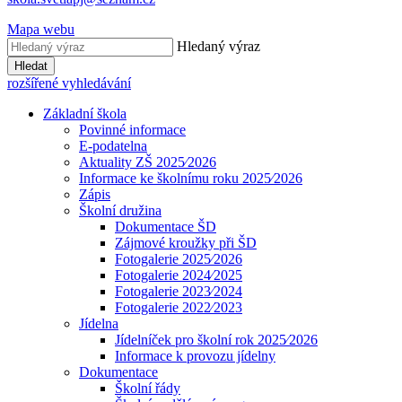
Mapa webu
Hledaný výraz
Hledat
rozšířené vyhledávání
Základní škola
Povinné informace
E-podatelna
Aktuality ZŠ 2025⁄2026
Informace ke školnímu roku 2025⁄2026
Zápis
Školní družina
Dokumentace ŠD
Zájmové kroužky při ŠD
Fotogalerie 2025⁄2026
Fotogalerie 2024⁄2025
Fotogalerie 2023⁄2024
Fotogalerie 2022⁄2023
Jídelna
Jídelníček pro školní rok 2025⁄2026
Informace k provozu jídelny
Dokumentace
Školní řády