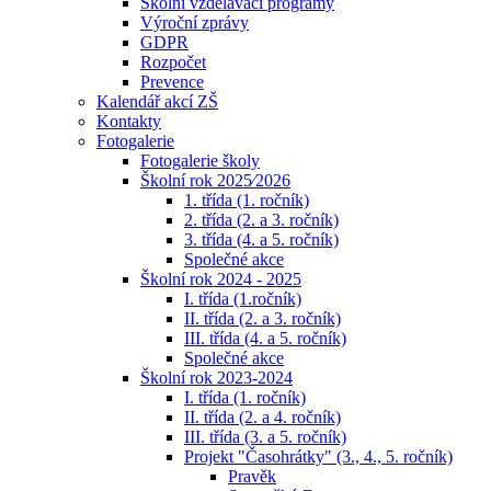
Školní vzdělávací programy
Výroční zprávy
GDPR
Rozpočet
Prevence
Kalendář akcí ZŠ
Kontakty
Fotogalerie
Fotogalerie školy
Školní rok 2025⁄2026
1. třída (1. ročník)
2. třída (2. a 3. ročník)
3. třída (4. a 5. ročník)
Společné akce
Školní rok 2024 - 2025
I. třída (1.ročník)
II. třída (2. a 3. ročník)
III. třída (4. a 5. ročník)
Společné akce
Školní rok 2023-2024
I. třída (1. ročník)
II. třída (2. a 4. ročník)
III. třída (3. a 5. ročník)
Projekt "Časohrátky" (3., 4., 5. ročník)
Pravěk