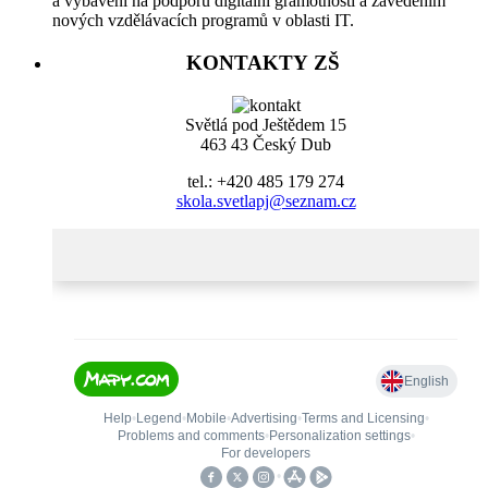
a vybavení na podporu digitální gramotnosti a zavedením
nových vzdělávacích programů v oblasti IT.
KONTAKTY ZŠ
Světlá pod Ještědem 15
463 43 Český Dub
tel.: +420 485 179 274
skola.svetlapj@seznam.cz