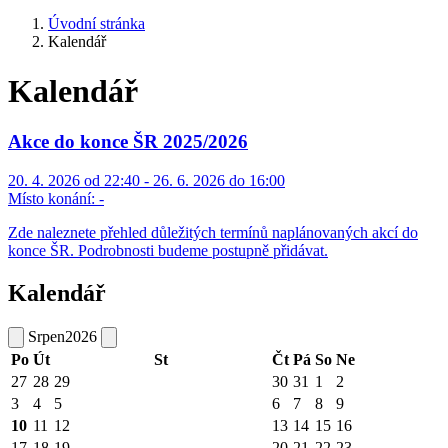
Úvodní stránka
Kalendář
Kalendář
Akce do konce ŠR 2025/2026
20. 4. 2026 od 22:40 - 26. 6. 2026 do 16:00
Místo konání:
-
Zde naleznete přehled důležitých termínů naplánovaných akcí do
konce ŠR. Podrobnosti budeme postupně přidávat.
Kalendář
Srpen
2026
Po
Út
St
Čt
Pá
So
Ne
27
28
29
30
31
1
2
3
4
5
6
7
8
9
10
11
12
13
14
15
16
17
18
19
20
21
22
23