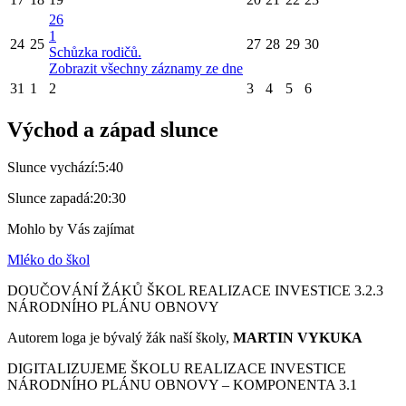
26
1
24
25
27
28
29
30
Schůzka rodičů.
Zobrazit všechny záznamy ze dne
31
1
2
3
4
5
6
Východ a západ slunce
Slunce vychází:
5:40
Slunce zapadá:
20:30
Mohlo by Vás zajímat
Mléko do škol
DOUČOVÁNÍ ŽÁKŮ ŠKOL REALIZACE INVESTICE 3.2.3
NÁRODNÍHO PLÁNU OBNOVY
Autorem loga je bývalý žák naší školy,
MARTIN VYKUKA
DIGITALIZUJEME ŠKOLU REALIZACE INVESTICE
NÁRODNÍHO PLÁNU OBNOVY – KOMPONENTA 3.1