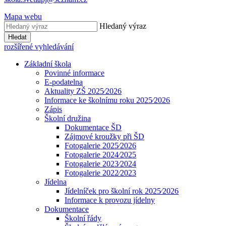
Mapa webu
Hledaný výraz
Hledat
rozšířené vyhledávání
Základní škola
Povinné informace
E-podatelna
Aktuality ZŠ 2025⁄2026
Informace ke školnímu roku 2025⁄2026
Zápis
Školní družina
Dokumentace ŠD
Zájmové kroužky při ŠD
Fotogalerie 2025⁄2026
Fotogalerie 2024⁄2025
Fotogalerie 2023⁄2024
Fotogalerie 2022⁄2023
Jídelna
Jídelníček pro školní rok 2025⁄2026
Informace k provozu jídelny
Dokumentace
Školní řády