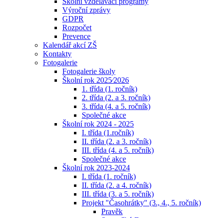
Školní vzdělávací programy
Výroční zprávy
GDPR
Rozpočet
Prevence
Kalendář akcí ZŠ
Kontakty
Fotogalerie
Fotogalerie školy
Školní rok 2025⁄2026
1. třída (1. ročník)
2. třída (2. a 3. ročník)
3. třída (4. a 5. ročník)
Společné akce
Školní rok 2024 - 2025
I. třída (1.ročník)
II. třída (2. a 3. ročník)
III. třída (4. a 5. ročník)
Společné akce
Školní rok 2023-2024
I. třída (1. ročník)
II. třída (2. a 4. ročník)
III. třída (3. a 5. ročník)
Projekt "Časohrátky" (3., 4., 5. ročník)
Pravěk