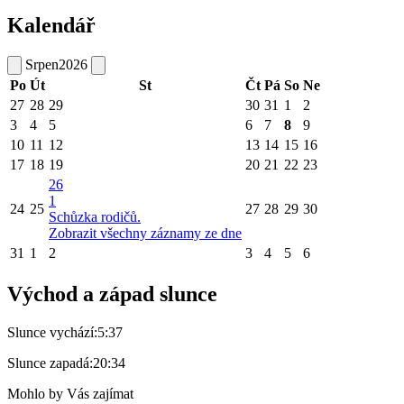
Kalendář
Srpen
2026
Po
Út
St
Čt
Pá
So
Ne
27
28
29
30
31
1
2
3
4
5
6
7
8
9
10
11
12
13
14
15
16
17
18
19
20
21
22
23
26
1
24
25
27
28
29
30
Schůzka rodičů.
Zobrazit všechny záznamy ze dne
31
1
2
3
4
5
6
Východ a západ slunce
Slunce vychází:
5:37
Slunce zapadá:
20:34
Mohlo by Vás zajímat