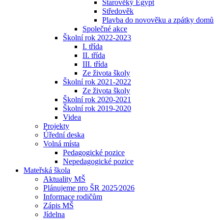
Starověký Egypt
Středověk
Plavba do novověku a zpátky domů
Společné akce
Školní rok 2022-2023
I. třída
II. třída
III. třída
Ze života školy
Školní rok 2021-2022
Ze života školy
Školní rok 2020-2021
Školní rok 2019-2020
Videa
Projekty
Úřední deska
Volná místa
Pedagogické pozice
Nepedagogické pozice
Mateřská škola
Aktuality MŠ
Plánujeme pro ŠR 2025⁄2026
Informace rodičům
Zápis MŠ
Jídelna