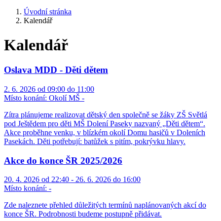
Úvodní stránka
Kalendář
Kalendář
Oslava MDD - Děti dětem
2. 6. 2026 od 09:00 do 11:00
Místo konání:
Okolí MŠ -
Zítra plánujeme realizovat dětský den společně se žáky ZŠ Světlá
pod Ještědem pro děti MŠ Dolení Paseky nazvaný „Děti dětem“.
Akce proběhne venku, v blízkém okolí Domu hasičů v Doleních
Pasekách. Děti potřebují: batůžek s pitím, pokrývku hlavy.
Akce do konce ŠR 2025/2026
20. 4. 2026 od 22:40 - 26. 6. 2026 do 16:00
Místo konání:
-
Zde naleznete přehled důležitých termínů naplánovaných akcí do
konce ŠR. Podrobnosti budeme postupně přidávat.